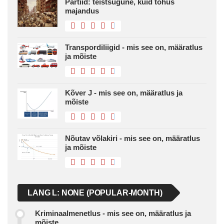
Partiid: teistsugune, kuid tõhus
majandus
Transpordiliigid - mis see on, määratlus
ja mõiste
Kõver J - mis see on, määratlus ja
mõiste
Nõutav võlakiri - mis see on, määratlus
ja mõiste
LANG L: NONE (POPULAR-MONTH)
Kriminaalmenetlus - mis see on, määratlus ja
mõiste