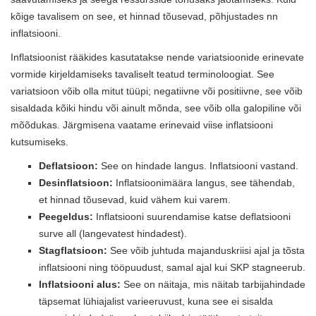
kõige tavalisem on see, et hinnad tõusevad, põhjustades nn
inflatsiooni.
Inflatsioonist rääkides kasutatakse nende variatsioonide erinevate
vormide kirjeldamiseks tavaliselt teatud terminoloogiat. See
variatsioon võib olla mitut tüüpi; negatiivne või positiivne, see võib
sisaldada kõiki hindu või ainult mõnda, see võib olla galopiline või
mõõdukas. Järgmisena vaatame erinevaid viise inflatsiooni
kutsumiseks.
Deflatsioon:
See on hindade langus. Inflatsiooni vastand.
Desinflatsioon:
Inflatsioonimäära langus, see tähendab,
et hinnad tõusevad, kuid vähem kui varem.
Peegeldus:
Inflatsiooni suurendamise katse deflatsiooni
surve all (langevatest hindadest).
Stagflatsioon:
See võib juhtuda majanduskriisi ajal ja tõsta
inflatsiooni ning tööpuudust, samal ajal kui SKP stagneerub.
Inflatsiooni alus:
See on näitaja, mis näitab tarbijahindade
täpsemat lühiajalist varieeruvust, kuna see ei sisalda