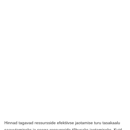
Hinnad tagavad ressursside efektiivse jaotamise turu tasakaalu
saavutamiseks ja seega ressursside tõhusaks jaotamiseks. Kuid