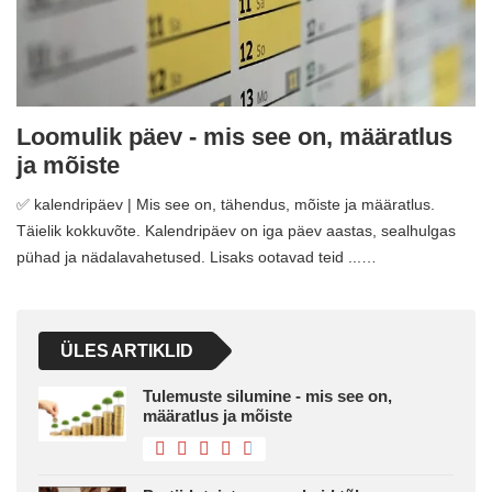
Loomulik päev - mis see on, määratlus
ja mõiste
✅ kalendripäev | Mis see on, tähendus, mõiste ja määratlus.
Täielik kokkuvõte. Kalendripäev on iga päev aastas, sealhulgas
pühad ja nädalavahetused. Lisaks ootavad teid ...…
ÜLES ARTIKLID
Tulemuste silumine - mis see on,
määratlus ja mõiste