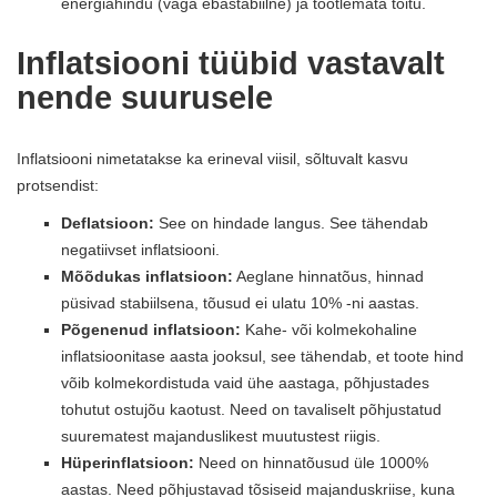
energiahindu (väga ebastabiilne) ja töötlemata toitu.
Inflatsiooni tüübid vastavalt
nende suurusele
Inflatsiooni nimetatakse ka erineval viisil, sõltuvalt kasvu
protsendist:
Deflatsioon:
See on hindade langus. See tähendab
negatiivset inflatsiooni.
Mõõdukas inflatsioon:
Aeglane hinnatõus, hinnad
püsivad stabiilsena, tõusud ei ulatu 10% -ni aastas.
Põgenenud inflatsioon:
Kahe- või kolmekohaline
inflatsioonitase aasta jooksul, see tähendab, et toote hind
võib kolmekordistuda vaid ühe aastaga, põhjustades
tohutut ostujõu kaotust. Need on tavaliselt põhjustatud
suurematest majanduslikest muutustest riigis.
Hüperinflatsioon:
Need on hinnatõusud üle 1000%
aastas. Need põhjustavad tõsiseid majanduskriise, kuna